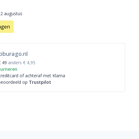
12 augustus
agen
bburago.nl
€ 49
anders € 4,95
ourneren
creditcard
of achteraf met Klarna
beoordeeld op
Trustpilot