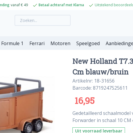
ending
vanaf € 49
Betaal achteraf met Klarna
Uitstekend beoordeel
Formule 1
Ferrari
Motoren
Speelgoed
Aanbieding
New Holland T7.31
Cm blauw/bruin
Artikelnr: 18-31656
Barcode: 8719247525611
16,95
Gedetailleerd schaalmodel 
Forwarder in schaal 10 CM 
Uit voorraad leverbaar