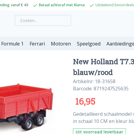
ending
vanaf € 49
Betaal achteraf met Klarna
Uitstekend beoordeel
Formule 1
Ferrari
Motoren
Speelgoed
Aanbieding
New Holland T7.31
blauw/rood
Artikelnr: 18-31658
Barcode: 8719247525635
16,95
Gedetailleerd schaalmodel 
in schaal 10 CM en kleur b
Uit voorraad leverbaar