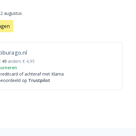
12 augustus
agen
bburago.nl
€ 49
anders € 4,95
ourneren
creditcard
of achteraf met Klarna
beoordeeld op
Trustpilot