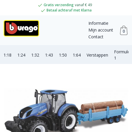
Gratis verzending
vanaf € 49
Betaal achteraf met Klarna
Informatie
Mijn account
0
Contact
Formule
1:18
1:24
1:32
1:43
1:50
1:64
Verstappen
1