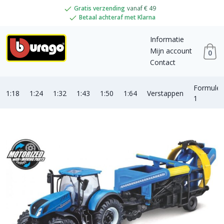
Gratis verzending
vanaf € 49
Betaal achteraf met Klarna
Informatie
Mijn account
0
Contact
Formule
1:18
1:24
1:32
1:43
1:50
1:64
Verstappen
1