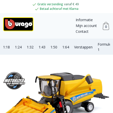
Gratis verzending
vanaf € 49
Betaal achteraf met Klarna
Informatie
Mijn account
0
Contact
Formule
1:18
1:24
1:32
1:43
1:50
1:64
Verstappen
1