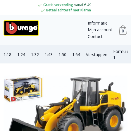
Gratis verzending
vanaf € 49
Betaal achteraf met Klarna
Informatie
Mijn account
0
Contact
Formule
1:18
1:24
1:32
1:43
1:50
1:64
Verstappen
1