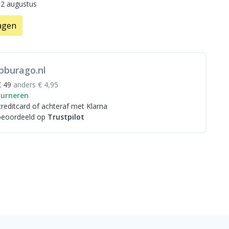
12 augustus
agen
bburago.nl
€ 49
anders € 4,95
ourneren
creditcard
of achteraf met Klarna
beoordeeld op
Trustpilot