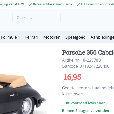
ending
vanaf € 49
Betaal achteraf met Klarna
Uitstekend beoordeel
Formule 1
Ferrari
Motoren
Speelgoed
Aanbieding
Porsche 356 Cabrio
Artikelnr: 18-22078B
Barcode: 8719247228468
16,95
Gedetailleerd schaalmodel 
kleur zwart.
Uit voorraad leverbaar
Binnen 5 dagen verzonden