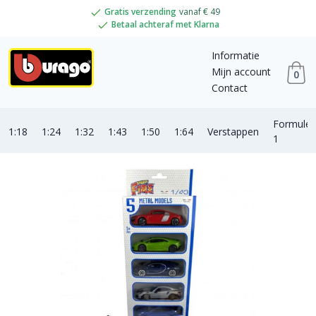
Gratis verzending
vanaf € 49
Betaal achteraf met Klarna
Informatie
Mijn account
0
Contact
Formule
1:18
1:24
1:32
1:43
1:50
1:64
Verstappen
1