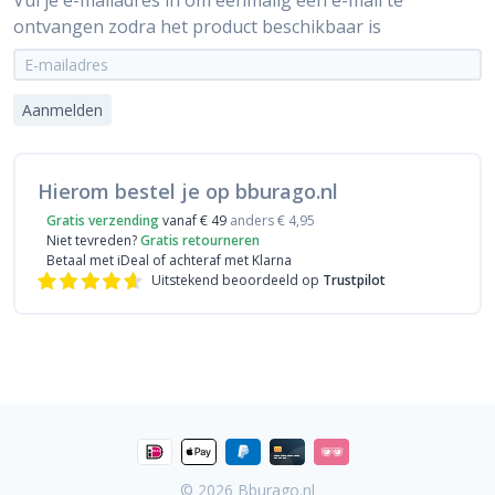
Vul je e-mailadres in om éénmalig een e-mail te
ontvangen zodra het product beschikbaar is
Aanmelden
Hierom bestel je op bburago.nl
Gratis verzending
vanaf € 49
anders € 4,95
Niet tevreden?
Gratis retourneren
Betaal met iDeal
of achteraf met Klarna
Uitstekend beoordeeld op
Trustpilot
© 2026
Bburago.nl