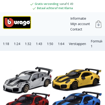
Gratis verzending
vanaf € 49
Betaal achteraf met Klarna
Informatie
Mijn account
0
Contact
Formule
1:18
1:24
1:32
1:43
1:50
1:64
Verstappen
1