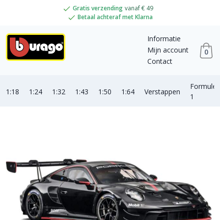
Gratis verzending
vanaf € 49
Betaal achteraf met Klarna
Informatie
Mijn account
0
Contact
Formule
1:18
1:24
1:32
1:43
1:50
1:64
Verstappen
1