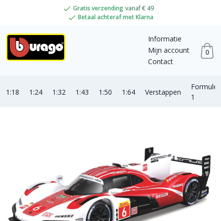
Gratis verzending
vanaf € 49
Betaal achteraf met Klarna
Informatie
Mijn account
0
Contact
Formule
1:18
1:24
1:32
1:43
1:50
1:64
Verstappen
1