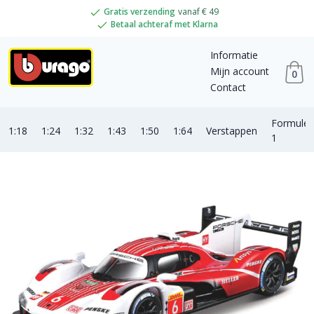
Gratis verzending
vanaf € 49
Betaal achteraf met Klarna
Informatie
Mijn account
0
Contact
Formule
1:18
1:24
1:32
1:43
1:50
1:64
Verstappen
1