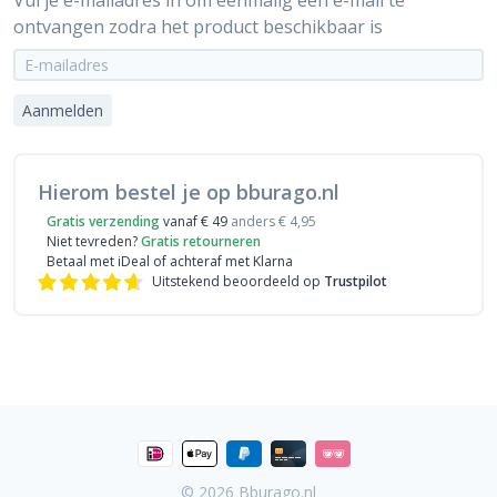
Vul je e-mailadres in om éénmalig een e-mail te
ontvangen zodra het product beschikbaar is
Aanmelden
Hierom bestel je op bburago.nl
Gratis verzending
vanaf € 49
anders € 4,95
Niet tevreden?
Gratis retourneren
Betaal met iDeal
of achteraf met Klarna
Uitstekend beoordeeld op
Trustpilot
© 2026
Bburago.nl