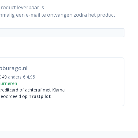
roduct leverbaar is
énmalig een e-mail te ontvangen zodra het product
bburago.nl
€ 49
anders € 4,95
ourneren
creditcard
of achteraf met Klarna
beoordeeld op
Trustpilot