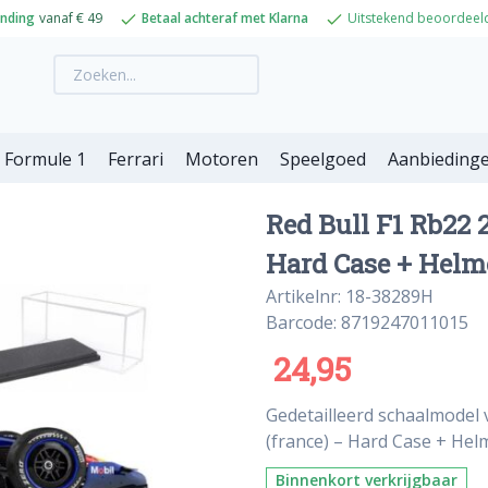
ending
vanaf € 49
Betaal achteraf met Klarna
Uitstekend beoordeel
Formule 1
Ferrari
Motoren
Speelgoed
Aanbieding
Red Bull F1 Rb22 
Hard Case + Helm
Artikelnr: 18-38289H
Barcode: 8719247011015
24,95
Gedetailleerd schaalmodel 
(france) – Hard Case + Helm
Binnenkort verkrijgbaar