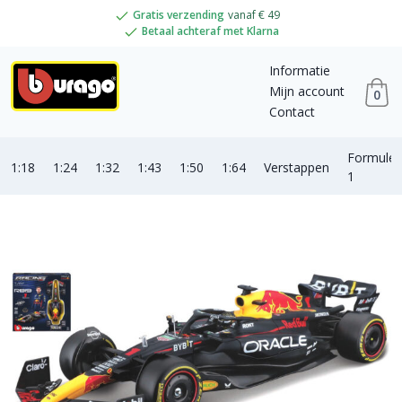
Gratis verzending
vanaf € 49
Betaal achteraf met Klarna
Informatie
Mijn account
0
Contact
Formule
1:18
1:24
1:32
1:43
1:50
1:64
Verstappen
1