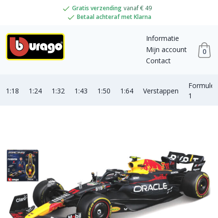
Gratis verzending
vanaf € 49
Betaal achteraf met Klarna
Informatie
Mijn account
0
Contact
Formule
1:18
1:24
1:32
1:43
1:50
1:64
Verstappen
1