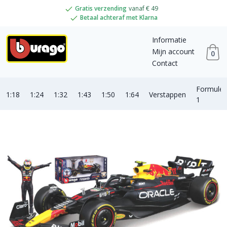
Gratis verzending
vanaf € 49
Betaal achteraf met Klarna
Informatie
Mijn account
0
Contact
Formule
1:18
1:24
1:32
1:43
1:50
1:64
Verstappen
1