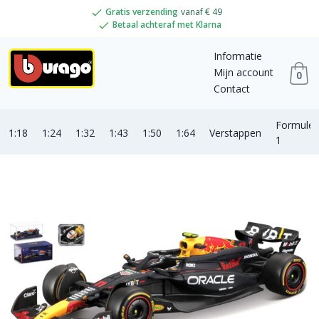
Gratis verzending
vanaf € 49
Betaal achteraf met Klarna
Informatie
Mijn account
0
Contact
Formule
1:18
1:24
1:32
1:43
1:50
1:64
Verstappen
1