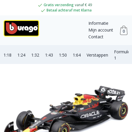
Gratis verzending
vanaf € 49
Betaal achteraf met Klarna
Informatie
Mijn account
0
Contact
Formule
1:18
1:24
1:32
1:43
1:50
1:64
Verstappen
1