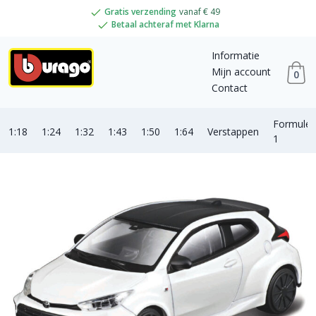
Gratis verzending
vanaf € 49
Betaal achteraf met Klarna
Informatie
Mijn account
0
Contact
Formule
1:18
1:24
1:32
1:43
1:50
1:64
Verstappen
1