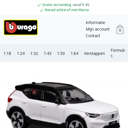
Gratis verzending
vanaf € 49
Betaal achteraf met Klarna
Informatie
Mijn account
0
Contact
Formule
1:18
1:24
1:32
1:43
1:50
1:64
Verstappen
1