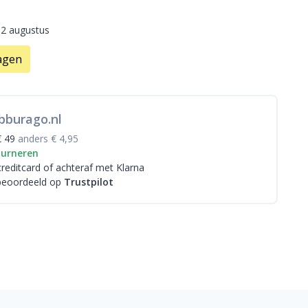
12 augustus
agen
bburago.nl
€ 49
anders € 4,95
ourneren
creditcard
of achteraf met Klarna
beoordeeld op
Trustpilot