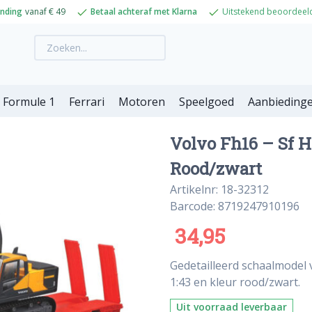
ending
vanaf € 49
Betaal achteraf met Klarna
Uitstekend beoordeel
Formule 1
Ferrari
Motoren
Speelgoed
Aanbieding
Volvo Fh16 – Sf H
Rood/zwart
Artikelnr: 18-32312
Barcode: 8719247910196
34,95
Gedetailleerd schaalmodel 
1:43 en kleur rood/zwart.
Uit voorraad leverbaar