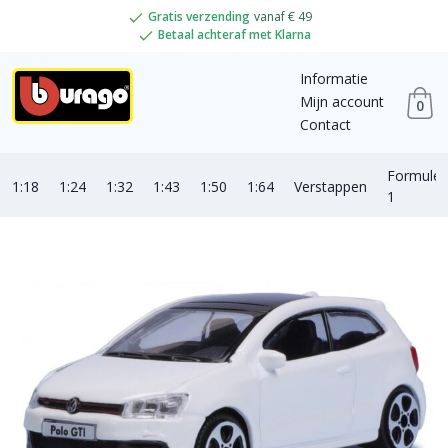
Gratis verzending
vanaf € 49
Betaal achteraf met Klarna
Informatie
Mijn account
0
Contact
Formule
1:18
1:24
1:32
1:43
1:50
1:64
Verstappen
1