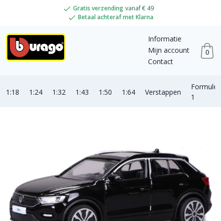
Gratis verzending
vanaf € 49
Betaal achteraf met Klarna
Informatie
Mijn account
0
Contact
Formule
1:18
1:24
1:32
1:43
1:50
1:64
Verstappen
1