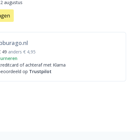
12 augustus
agen
bburago.nl
€ 49
anders € 4,95
ourneren
creditcard
of achteraf met Klarna
beoordeeld op
Trustpilot