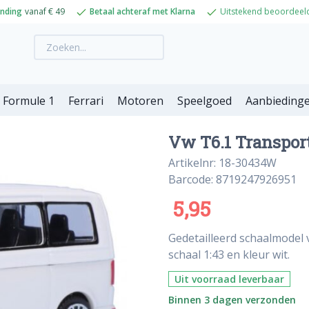
ending
vanaf € 49
Betaal achteraf met Klarna
Uitstekend beoordeel
Formule 1
Ferrari
Motoren
Speelgoed
Aanbieding
Vw T6.1 Transport
Artikelnr: 18-30434W
Barcode: 8719247926951
5,95
Gedetailleerd schaalmodel 
schaal 1:43 en kleur wit.
Uit voorraad leverbaar
Binnen 3 dagen verzonden