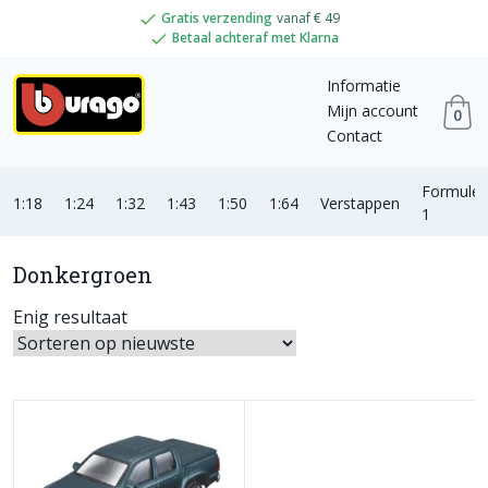
Gratis verzending
vanaf € 49
Betaal achteraf met Klarna
Informatie
Mijn account
0
Contact
Formule
1:18
1:24
1:32
1:43
1:50
1:64
Verstappen
1
Donkergroen
Enig resultaat