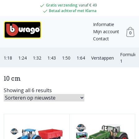
Gratis verzending
vanaf € 49
Betaal achteraf met Klarna
Informatie
Mijn account
0
Contact
Formule
1:18
1:24
1:32
1:43
1:50
1:64
Verstappen
1
10 cm
Showing all 6 results