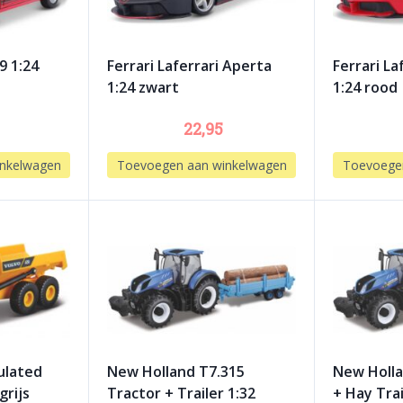
9 1:24
Ferrari Laferrari Aperta
Ferrari La
1:24 zwart
1:24 rood
22,95
nkelwagen
Toevoegen aan winkelwagen
Toevoege
ulated
New Holland T7.315
New Holla
grijs
Tractor + Trailer 1:32
+ Hay Trai