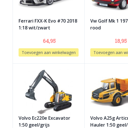
Ferrari FXX-K Evo #70 2018
Vw Golf Mk 1 197
1:18 wit/zwart
rood
64,95
18,95
Toevoegen aan winkelwagen
Toevoegen aan wi
Volvo Ec220e Excavator
Volvo A25g Artic
1:50 geel/grijs
Hauler 1:50 geel/