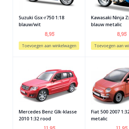
Suzuki Gsx-r750 1:18
Kawasaki Ninja Z
blauw/wit
blauw metalic
8,95
8,95
Toevoegen aan winkelwagen
Toevoegen aan wi
Mercedes Benz Glk-klasse
Fiat 500 2007 1:3
2010 1:32 rood
metalic
11,95
11,95