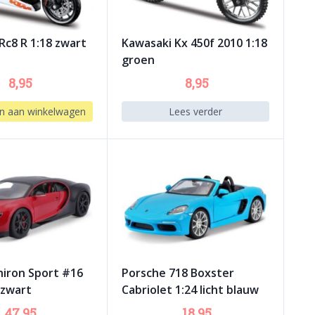
Rc8 R 1:18 zwart
Kawasaki Kx 450f 2010 1:18
groen
8,95
8,95
n aan winkelwagen
Lees verder
hiron Sport #16
Porsche 718 Boxster
/zwart
Cabriolet 1:24 licht blauw
47,95
18,95