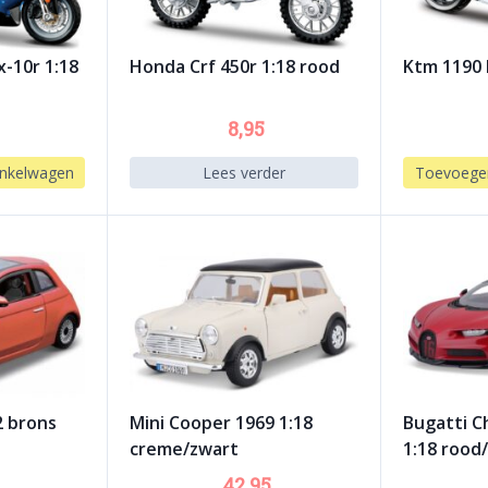
x-10r 1:18
Honda Crf 450r 1:18 rood
Ktm 1190 
8,95
nkelwagen
Lees verder
Toevoege
2 brons
Mini Cooper 1969 1:18
Bugatti C
creme/zwart
1:18 rood
42,95