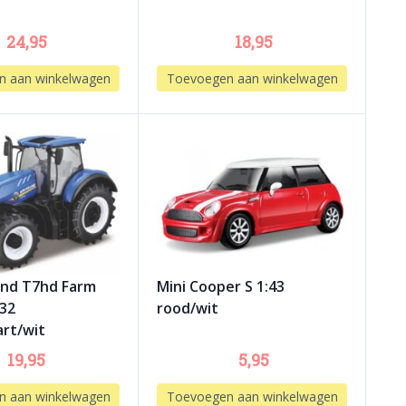
24,95
18,95
n aan winkelwagen
Toevoegen aan winkelwagen
and T7hd Farm
Mini Cooper S 1:43
:32
rood/wit
rt/wit
19,95
5,95
n aan winkelwagen
Toevoegen aan winkelwagen