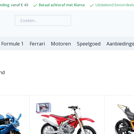
ending
vanaf € 49
Betaal achteraf met Klarna
Uitstekend beoordeel
Formule 1
Ferrari
Motoren
Speelgoed
Aanbieding
ond