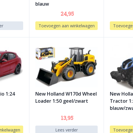
blauw
24,95
er
Toevoegen aan winkelwagen
Toevoege
io 1:24
New Holland W170d Wheel
New Holl
Loader 1:50 geel/zwart
Tractor 1
blauw/zwa
13,95
nkelwagen
Lees verder
Toevoege