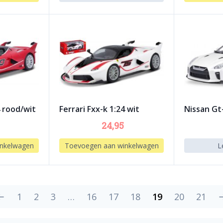
4 rood/wit
Ferrari Fxx-k 1:24 wit
Nissan Gt-
24,95
nkelwagen
Toevoegen aan winkelwagen
L
←
1
2
3
…
16
17
18
19
20
21