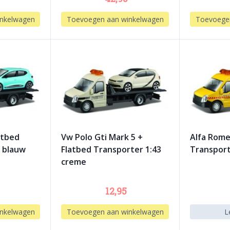
nkelwagen
Toevoegen aan winkelwagen
Toevoege
atbed
Vw Polo Gti Mark 5 +
Alfa Rome
3 blauw
Flatbed Transporter 1:43
Transport
creme
12,95
nkelwagen
Toevoegen aan winkelwagen
L