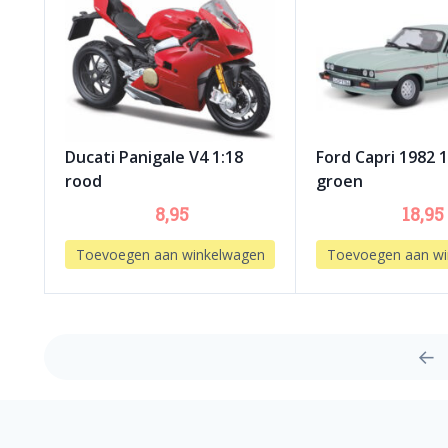
Ducati Panigale V4 1:18
Ford Capri 1982 
rood
groen
8,95
18,95
Toevoegen aan winkelwagen
Toevoegen aan wi
←