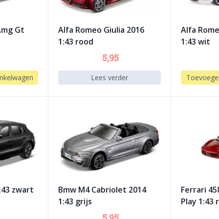
Amg Gt
Alfa Romeo Giulia 2016
Alfa Rome
1:43 rood
1:43 wit
5,95
nkelwagen
Lees verder
Toevoege
:43 zwart
Bmw M4 Cabriolet 2014
Ferrari 45
1:43 grijs
Play 1:43 
5,95