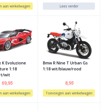
n aan winkelwagen
Lees verder
x K Evoluzione
Bmw R Nine T Urban Gs
ture 1:18
1:18 wit/blauw/rood
t/wit
69,95
8,95
n aan winkelwagen
Toevoegen aan winkelwagen