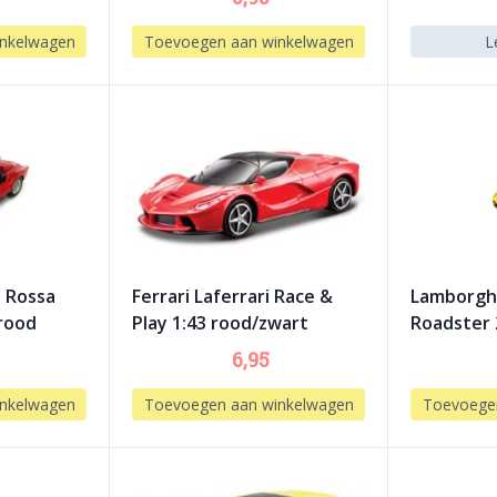
nkelwagen
Toevoegen aan winkelwagen
L
a Rossa
Ferrari Laferrari Race &
Lamborgh
 rood
Play 1:43 rood/zwart
Roadster 
6,95
nkelwagen
Toevoegen aan winkelwagen
Toevoege