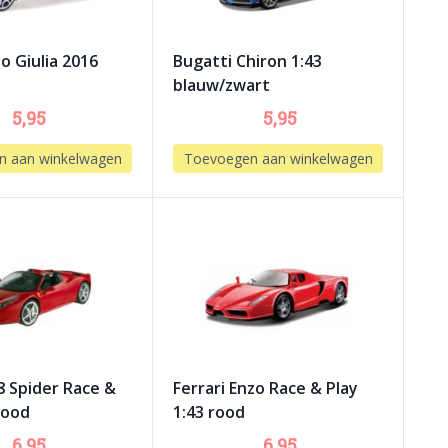
o Giulia 2016
Bugatti Chiron 1:43
blauw/zwart
5,95
5,95
n aan winkelwagen
Toevoegen aan winkelwagen
8 Spider Race &
Ferrari Enzo Race & Play
rood
1:43 rood
6,95
6,95