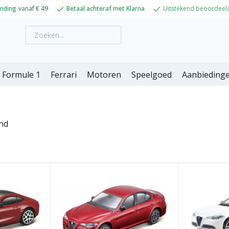
ending
vanaf € 49
Betaal achteraf met Klarna
Uitstekend beoordeel
Formule 1
Ferrari
Motoren
Speelgoed
Aanbieding
ond