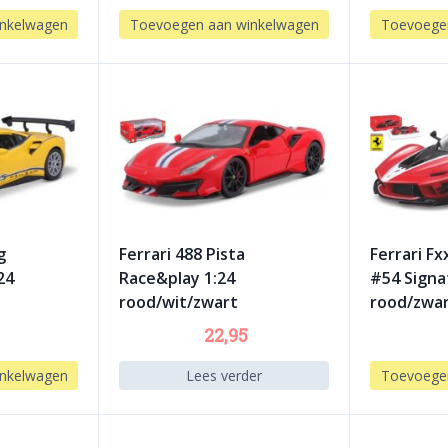
nkelwagen
Toevoegen aan winkelwagen
Toevoege
g
Ferrari 488 Pista
Ferrari Fx
24
Race&play 1:24
#54 Signa
rood/wit/zwart
rood/zwar
22,95
nkelwagen
Lees verder
Toevoege