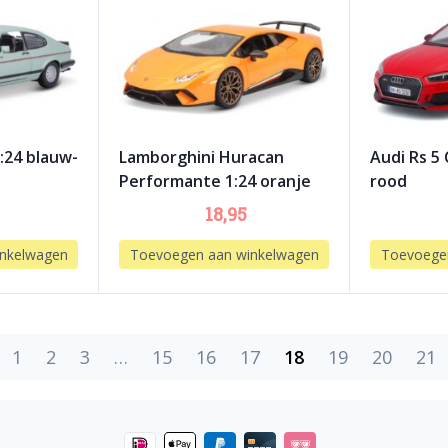
1:24 blauw-
Lamborghini Huracan
Audi Rs 5
Performante 1:24 oranje
rood
18,95
nkelwagen
Toevoegen aan winkelwagen
Toevoege
1
2
3
…
15
16
17
18
19
20
21